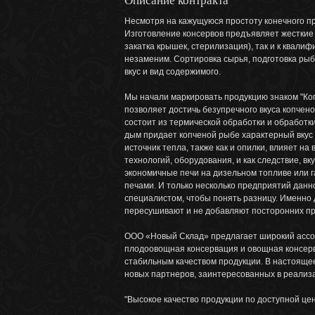
Описание контракта
Несмотря на кажущуюся простоту конечного пр
Изготовление консервов предъявляет жесткие 
закатка крышек, стерилизация), так и к квал
незаменим. Сортировка сырья, подготовка рыб
вкус и вид содержимого.
Мы начали маркировать продукцию знаком "Коп
позволяет достичь безупречного вкуса копче
состоит из термической обработки и обработ
дым придает копченой рыбе характерный вкус
источник тепла, также как и опилки, влияет н
технологий, оборудования, и как следствие, 
экономичные печи на дизельном топливе или 
печами. И только несколько предприятий данно
специалистом, чтобы понять разницу. Именно 
пересушивают и не добавляют посторонних пр
ООО «Новый Склад» предлагает широкий ассор
плодоовощная консервация и овощная консерв
стабильным качеством продукции. В настояще
новых партнеров, заинтересованных в реализ
"Высокое качество продукции по доступной ц