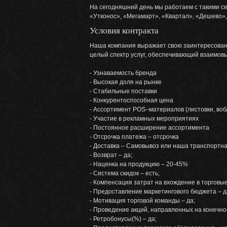
На сегодняшний день мы работаем с такими се
«Утконос», «Мегамарт», «Квартал», «Дешево»,
Условия контракта
Наша компания выражает свою заинтересованно
целый спектр услуг, обеспечивающий вз
- Узнаваемость бренда
- Высокая доля на рынке
- Стабильные поставки
- Конкурентоспособная цена
- Ассортимент POS–материалов (листовки, вобл
- Участие в рекламных мероприятиях
- Постоянное расширение ассортимента
- Отсрочка платежа – отсрочка
- Доставка – Самовывоз или наша транспортна
- Возврат – да;
- Наценка на продукцию – 20-45%
- Система скидок – есть;
- Компенсация затрат на вхождение в торговые
- Предоставление маркетингового бюджета – д
- Мотивация торговой команды – да;
- Проведение акций, направленных на конечно
- Ретробонусы(%) – да;