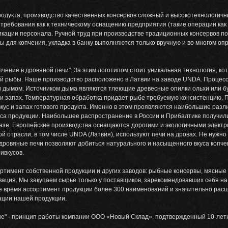
одукта, производство качественных консервов сложный и высокотехнологичн
требования как к техническому оснащению предприятия (такие операции как 
ификации персонала. Ручной труд при производстве традиционных консервов п
ы для копчения, укладка в банку выполняются только вручную и во многом о
чение в дровяной печи". За этим логотипом стоит уникальная технология, ко
ной рыбы. Наше производство расположено в Латвии на заводе UNDA. Процес
ки дымом. Источником дыма являются тлеющие древесные опилки ольхи или б
 и запах. Температурная обработка придает рыбе требуемую консистенцию. 
а вкус и запах готового продукта. Именно в этом проявляются наибольшие разл
вкуса продукции. Наибольшее распространение в России и Прибалтике получил
газе. Европейские производства оснащаются дорогими и экологичными элект
й отрасли, в том числе UNDA (Латвия), используют печи на дровах. Не нужно
дровяные печи позволяют добиться натурального и насыщенного вкуса копче
ивкусов.
тимент собственной продукции и других заводов: рыбные консервы, мясные 
ация. Мы закупаем сырье только у поставщиков, зарекомендовавших себя на
е время ассортимент продукции более 300 наименований и значительно расш
ации нашей продукции.
ене" - принцип работы компании ООО «Новый Склад», подтвержденный 10-лет