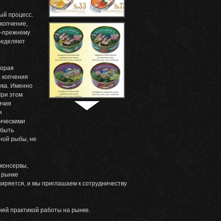
ый процесс.
копчение,
о-прежнему
пределяют
торая
с копчения
ука. Именно
При этом
ичия
и
рическими
 быть
ной рыбы, не
консервы,
 рынке
иряется, и мы приглашаем к сотрудничеству
ней практикой работы на рынке.