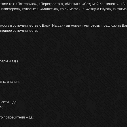
тями как: «Пятерочка», «Перекресток», «Магнит», «Седьмой Континент», «Аш
 «Виктория», «Авоська», «Монетка», «Мой магазин», «Азбука Вкуса», «Стокма
сть в сотрудничестве с Вами. На данный момент мы готовы предложить Вам 
аимовыгодное сотрудничество:
еры и т.д.)
я компания;
 сети – да;
а;
го потребителя – да;