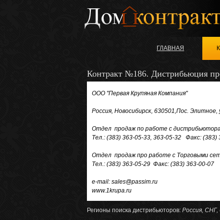
ГЛАВНАЯ
Контракт №186. Дистрибьюция пр
ООО "Первая Крупяная Компания"
Россия, Новосибирск, 630501,Пос. Элитное, 
Отдел продаж по работе с дистрибьютор
Тел.: (383) 363-05-33, 363-05-32 Факс: (383)
Отдел продаж про работе с Торговыми се
Тел.: (383) 363-05-29 Факс: (383) 363-00-07
e-mail: sales@passim.ru
www.1krupa.ru
Регионы поиска дистрибьюторов:
Россия, СНГ,