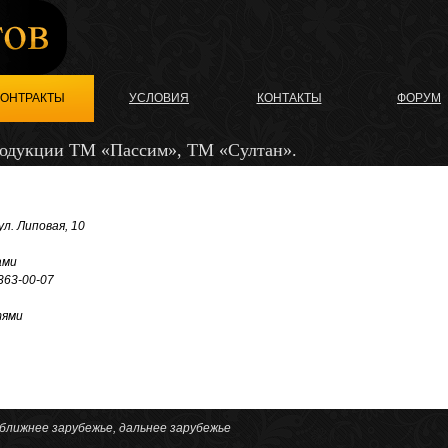
КОНТРАКТЫ
УСЛОВИЯ
КОНТАКТЫ
ФОРУМ
одукции ТМ «Пассим», ТМ «Султан».
ул. Липовая, 10
ами
 363-00-07
тями
 ближнее зарубежье, дальнее зарубежье