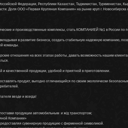
оссийской Федерации, Республики Казахстан, Таджикистан, Туркменистан, К
сти. Доля ООО «Первая Крупяная Компания» на рынке круп г. Новосибирска 
ческие и производственные комплексы, стать КОМПАНИЕЙ №1 в России по пе
 вкладывая в развитие бизнеса, создать стабильную надежную компанию, по
ей команды.
ские отношения на всех этапах работы, давать возможность нашим клиент
ться.
й и качественной продукции, удобной и приятной в приготовлении.
ставлять продукт, выгодно отличающийся по своим экологически безопасным
требителей.
ателя везде и всегда!
поставки продукции автомобильным и ж/д транспортом;
пяной Компании»
предоставляя сувенирную продукцию с фирменной символикой.