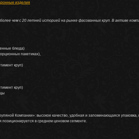
аронные изделия
более чем с 20 летней историей на рынке фасованных круп. В активе комп
ценные блюда)
порционных пакетиках),
ртимент круп)
ртимент круп)
ицы
рупяной Компании»: высокое качество, удобная и запоминающаяся упаковка,
я позиционируется в среднем ценовом сегменте.