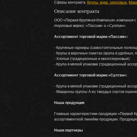
Сферы контракта:
Крупы, мука, зерновые
,
Мак
Описание контракта
ООО «Первая Крупяная Компания» компания с 
торговые марки: «Пассим» и «Султан».
Ассортимент торговой марки «Пассим»:
- Крупяные гарниры (самостоятельные полно
- Крупы в варочных пакетах (крупа в удобных, 
- Хлопья (традиционные и многозерновые)
- Крупа в мягкой упаковке (традиционный ассо
Ассортимент торговой марки «Султан»:
- Крупа в мягкой упаковке (традиционный ассо
- Макароны группы А из твердых сортов пшен
Наша продукция
Главные характеристики продукции «Первой К
ассортиментной линейки продукции. Продукци
Наши партнеры