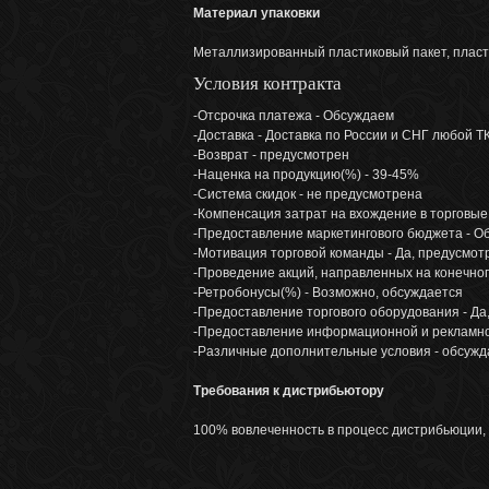
Материал упаковки
Металлизированный пластиковый пакет, пластик
Условия контракта
-Отсрочка платежа - Обсуждаем
-Доставка - Доставка по России и СНГ любой 
-Возврат - предусмотрен
-Наценка на продукцию(%) - 39-45%
-Система скидок - не предусмотрена
-Компенсация затрат на вхождение в торговые
-Предоставление маркетингового бюджета - О
-Мотивация торговой команды - Да, предусмот
-Проведение акций, направленных на конечног
-Ретробонусы(%) - Возможно, обсуждается
-Предоставление торгового оборудования - Да
-Предоставление информационной и рекламно
-Различные дополнительные условия - обсуж
Требования к дистрибьютору
100% вовлеченность в процесс дистрибьюции, 