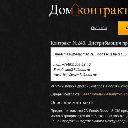
ГЛАВНАЯ
Контракт №240. Дистрибьюция пр
Представительство 7D Foods Russia & CIS
тел. +7(495)509-98-40
E-mail: am@7dfoods.ru
www: http://www.7dfoods.ru/
Регионы поиска дистрибьюторов:
Россия и ст
Сферы контракта:
Безалкогольные напитки, со
Описание контракта
Представительство 7D Foods Russia & CIS пре
манго выращивается на собственных плантаци
нашей продукции подтверждают международны