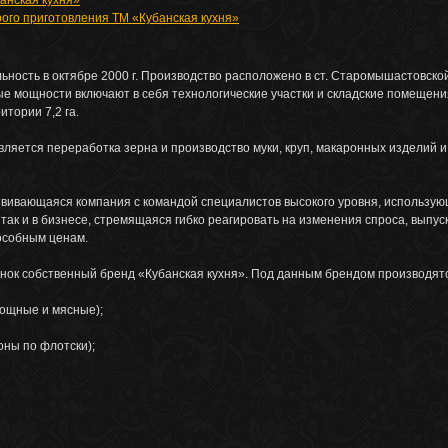
анская кухня»
ого приготовления ТМ «Кубанская кухня»
ность в октябре 2000 г. Производство расположено в ст. Старомышастовско
ые мощности включают в себя технологические участки и складские помещени
итории 7,2 га.
ляется переработка зерна и производство муки, круп, макаронных изделий 
вивающаяся компания с командой специалистов высокого уровня, использу
 так и в бизнесе, стремящаяся гибко реагировать на изменения спроса, выпу
особным ценам.
ынок собственный бренд «Кубанская кухня». Под данным брендом производят
вощные и мясные);
оны по флотски);