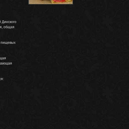
й Динского
я, общая
и пищевых
ющая
скающая
ся: