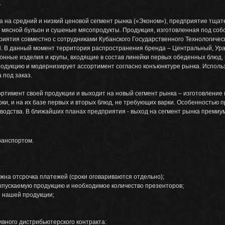
.
на на средний и низкий ценовой сегмент рынка («Эконом»), предприятие тща
й мясной бульон и сушеные мясопродукты. Продукция, изготовленная под соб
риятия совместно с сотрудниками Кубанского Государственного Технологиче
. В данный момент территория распространения бренда – Центральный, Ур
ронные изделия и крупы, входящие в состав линейки первых обеденных блюд,
одукцию и модернизирует ассортимент согласно конъюнктуре рынка. Испол
 под заказ.
тимент своей продукции и выходит на новый сегмент рынка – изготовление м
ки, и на их базе первых и вторых блюд, не требующих варки. Особенностью
водства. В ближайших планах предприятия - выход на сегмент рынка премиум
транспортом.
ожна отсрочка платежей (сроки оговариваются отдельно);
выпускаемую продукцию и необходимое количество презенторов;
я нашей продукции;
ивного дистрибьютерского контракта: