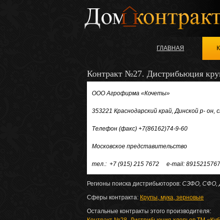
ГЛАВНАЯ
Контракт №27. Дистрибьюция кру
ООО Агрофирма «Кочеты»
353221 Краснодарский край, Динской р- он,
Телефон (факс) +7(86162)74-9-60
Московское представительство
тел.: +7 (915) 215 7672 e-mail: 891521576
Регионы поиска дистрибьюторов:
СЗФО, СФО,
Сферы контракта:
Крупы, мука, зерновые
Остальные контракты этого производителя: