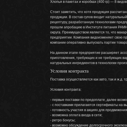
Хлопья в пакетах и коробках (400 гр) — 8 видов
Стоит заметить, что хотя продукция рассчита
продукции. В состав супов входит натуральны
рецептуру, разработанную технологами предп
прошли апробацию в Институте питания РАМН
округа. Преимуществом является то, что мака
предприятии. Компания видоизменяет свою пр
компании оперативно выпускать партии товара
На данном этапе предприятие расширяет ассор
приготовления, требующих и не требующих вар
натуральных ингредиентов в технологии произ
Условия контракта
Поставка осуществляется как авто, так и ж.д. 
Условия контракта:
- первые поставки по предоплате, далее возм
- с поставками прилагаются сертификаты на 
- готовность участия в акциях для продвижени
- возможна оплата входа в сети;
- ретро бонусы;
- возможно обсуждение долгосрочного эксклюз