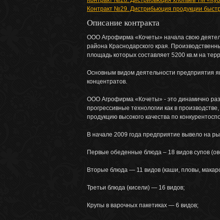
Контракт №28. Дистрибьюция хлопьев ТМ «Куб
Контракт №29. Дистрибьюция продукции быстр
Описание контракта
ООО Агрофирма «Кочеты» начала свою деятель
района Краснодарского края. Производственн
площадь которых составляет 5200 кв.м на терр
Основным видом деятельности предприятия яв
концентратов.
ООО Агрофирма «Кочеты» - это динамично раз
прогрессивные технологии как в производстве,
продукцию высокого качества по конкурентосп
В начале 2009 года предприятие вывело на р
Первые обеденные блюда – 18 видов супов (о
Вторые блюда — 11 видов (каши, пловы, макар
Третьи блюда (кисели) — 16 видов;
Крупы в варочных пакетиках — 6 видов;