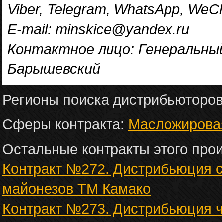
Viber, Telegram, WhatsApp, We
E-mail: minskice@yandex.ru
Контактное лицо: Генеральны
Барышевский
Регионы поиска дистрибьюторо
Сферы контракта:
Масложирова
Остальные контракты этого про
Контракт №272. Дистрибьюция со
майонезов ТМ Камако
Контракт №273. Дистрибьюция ч