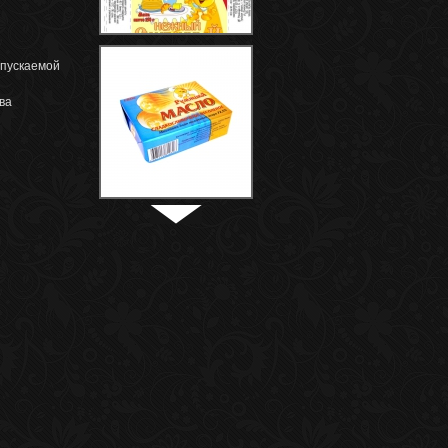
ыпускаемой
ва