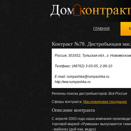
ГЛАВНАЯ
Контракт №78. Дистрибьюция мас
Россия, 301652, Тульская обл., г. Новомосков
Тел/факс: (48762) 3-03-05, 2-99-10
E-mail: rumyashka@rumyashka.ru
http://ww.rumyashka.ru
Регионы поиска дистрибьюторов:
Вся Россия
Сферы контракта:
Масложировая продукция
Описание контракта
С апреля 2003 года наша компания производи
торговой маркой «Румяшка» выпускаются такие
- майонез (дой-пак, ведро)