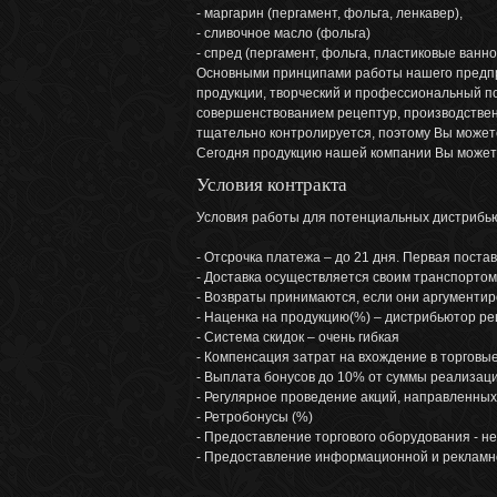
- маргарин (пергамент, фольга, ленкавер),
- сливочное масло (фольга)
- спред (пергамент, фольга, пластиковые ванно
Основными принципами работы нашего предпри
продукции, творческий и профессиональный п
совершенствованием рецептур, производственн
тщательно контролируется, поэтому Вы может
Сегодня продукцию нашей компании Вы можете 
Условия контракта
Условия работы для потенциальных дистрибь
- Отсрочка платежа – до 21 дня. Первая пост
- Доставка осуществляется своим транспортом
- Возвраты принимаются, если они аргументи
- Наценка на продукцию(%) – дистрибьютор р
- Система скидок – очень гибкая
- Компенсация затрат на вхождение в торговы
- Выплата бонусов до 10% от суммы реализаци
- Регулярное проведение акций, направленных
- Ретробонусы (%)
- Предоставление торгового оборудования - не
- Предоставление информационной и рекламно