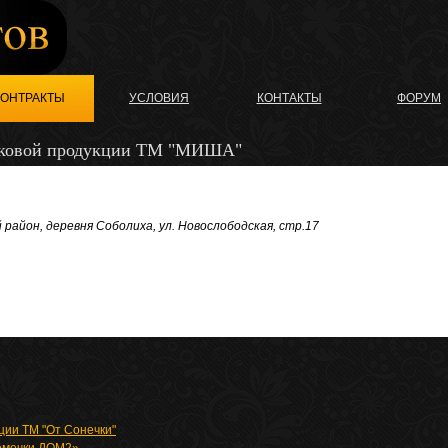
КОНТРАКТЫ
УСЛОВИЯ
КОНТАКТЫ
ФОРУМ
ековой продукции ТМ "МИША"
район, деревня Соболиха, ул. Новослободская, стр.17
ции ТМ "От Сонечки"