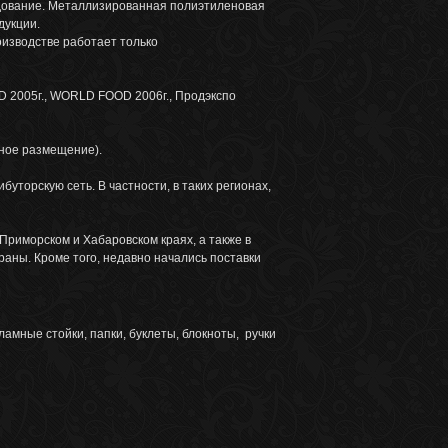
рудование. Металлизированная полиэтиленовая
дукции.
оизводстве работает только
D 2005г., WORLD FOOD 2006г., Продэкспо
ное размещение).
торскую сеть. В частности, в таких регионах,
 Приморском и Хабаровском краях, а также в
аны. Кроме того, недавно начались поставки
мные стойки, папки, буклеты, блокноты, ручки