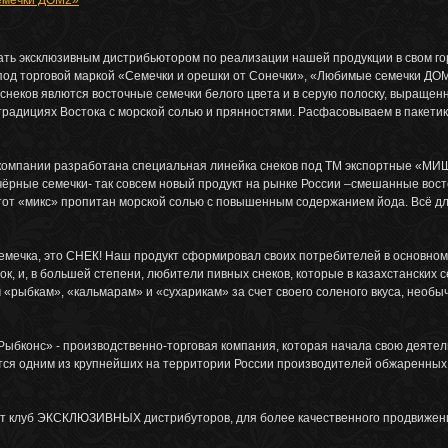
емечки ДОМ2»
ать эксклюзивным дистрибьютором по реализации нашей продукции в свом го
под торговой маркой «Семечки и орешки от Сонечки», «Любимые семечки ДО
снеков явлются восточные семечки белого цвета и в серую полоску, выращен
радициях Востока с морской солью и прянностями. Расфасовываем в пакетик
 компании разработана специальная линейка снеков под ТМ экспортные «МИ
-чёрные семечки- так совсем новый продукт на рынке России –смешанные вос
этот «микс» пропитан морской солью с повышенным содержанием йода. Всё д
семечка, это СНЕК! Наш продукт сформировал своих потребителей в основном
ок, и, в большей степени, любители пивных снеков, которые в казахстанских 
рыбкам», «кальмарам» и «сухарикам» за счет своего соленого вкуса, необы
ыбконс» - производственно-торговая компания, которая начала свою деятел
тся одним из крупнейших на территории России производителей обжаренных 
 клуб ЭКСКЛЮЗИВНЫХ дистрибуторов, для более качественного продвижен