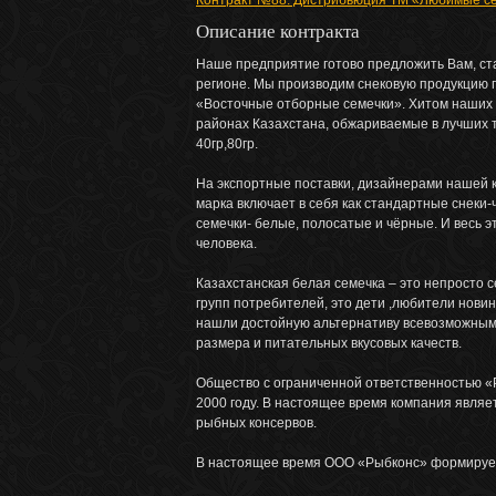
Контракт №88. Дистрибьюция ТМ «Любимые с
Описание контракта
Наше предприятие готово предложить Вам, ст
регионе. Мы производим снековую продукцию 
«Восточные отборные семечки». Хитом наших 
районах Казахстана, обжариваемые в лучших т
40гр,80гр.
На экспортные поставки, дизайнерами нашей
марка включает в себя как стандартные снеки
семечки- белые, полосатые и чёрные. И весь 
человека.
Казахстанская белая семечка – это непросто 
групп потребителей, это дети ,любители новин
нашли достойную альтернативу всевозможным «
размера и питательных вкусовых качеств.
Общество с ограниченной ответственностью «Р
2000 году. В настоящее время компания являе
рыбных консервов.
В настоящее время ООО «Рыбконс» формирует