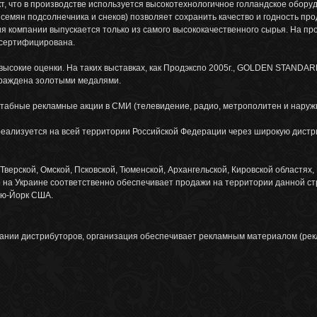
кт, что в производстве используется высокотехнологичное голландское обо
семян подсолнечника и снеков) позволяет сохранить качество и годность про
я компании выпускается только из самого высококачественного сырья. На пр
 сертифицирована.
ысокие оценки. На таких выставках, как Продэкспо 2005г., GOLDEN STANDAR
граждена золотыми медалями.
табные рекламные акции в СМИ (телевидение, радио, метрополитен и наруж
ализуется на всей территории Российской Федерации через широкую дистрибу
 Тверской, Омской, Псковской, Тюменской, Архангельской, Кировской областях,
 на Украине соответственно обеспечивает продажи на территории данной стр
ью-Йорк США.
нии дистрибуторов, организация обеспечивает рекламным материалом (рекла