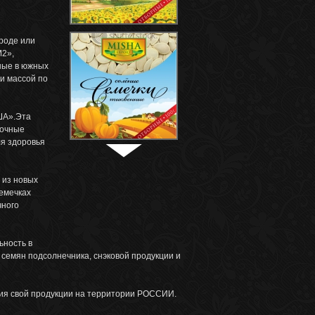
роде или
М2»,
ные в южных
и массой по
ША».Эта
точные
ля здоровья
 из новых
семечках
чного
ьность в
семян подсолнечника, снэковой продукции и
ия свой продукции на территории РОССИИ.