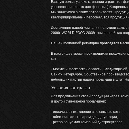
Важную роль в успехе компании играет тот фа
упаковочная пленка для фасовки (обжаренных 
Мы заботимся о своих потребителях. Продукци
квалифицированный персонал, вся продукция
Достижения нашей компании получили самые в
2006г.,WORLD FOOD 2008г. компания была на
Нашей компанией регулярно проводятся масш
В настоящее время производимая продукция ре
как:
- Москве и Московской области, Владимирской,
Санкт- Петербурге. Собственное производство
небольших партий нашей продукции в штат Н
Условия контракта
Для продвижения своей продукции через компа
и другой сувенирной продукцией)
- оплачивает вхождение в локальные сети;
- обеспечивает товаром для дегустации;
- ретро бонус для компаний дистрибуторов.