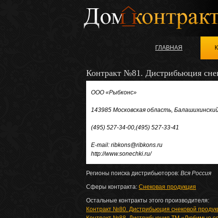
ГЛАВНАЯ
Контракт №81. Дистрибьюция сн
ООО «Рыбконс»
143985 Московская область, Балашихинский 
(495) 527-34-00,(495) 527-33-41
E-mail: ribkons@ribkons.ru
http://www.sonechki.ru/
Регионы поиска дистрибьюторов:
Вся Россия
Сферы контракта:
Снековая продукция
Остальные контракты этого производителя:
Контракт №80. Дистрибьюция снековой продук